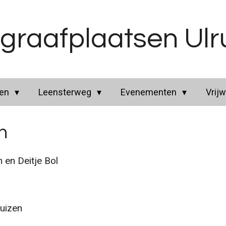
graafplaatsen Ul
ren
Leensterweg
Evenementen
Vrijw
n
 Deitje Bol
uizen