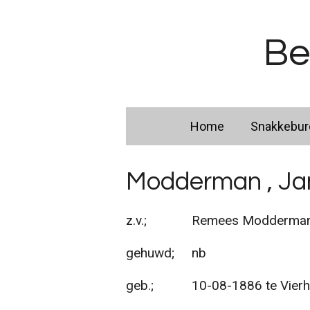
Ga
direct
Be
naar
de
hoofdinhoud
Home
Snakkebu
Modderman , Ja
z.v.; Remees Modderman en
gehuwd; nb
geb.; 10-08-1886 te Vierh