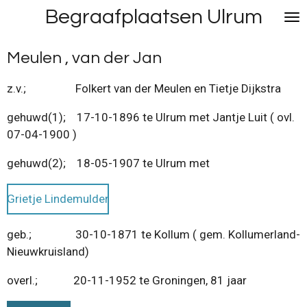
Begraafplaatsen Ulrum
Ga
direct
naar
Meulen , van der Jan
de
hoofdinhoud
z.v.; Folkert van der Meulen en Tietje Dijkstra
gehuwd(1); 17-10-1896 te Ulrum met Jantje Luit ( ovl.
07-04-1900 )
gehuwd(2); 18-05-1907 te Ulrum met
Grietje Lindemulder
geb.; 30-10-1871 te Kollum ( gem. Kollumerland-
Nieuwkruisland)
overl.; 20-11-1952 te Groningen, 81 jaar