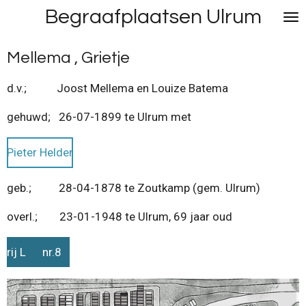
Begraafplaatsen Ulrum
Ga
direct
naar
Mellema , Grietje
de
hoofdinhoud
d.v.; Joost Mellema en Louize Batema
gehuwd; 26-07-1899 te Ulrum met
Pieter Helder
geb.; 28-04-1878 te Zoutkamp (gem. Ulrum)
overl.; 23-01-1948 te Ulrum, 69 jaar oud
rij L nr.8