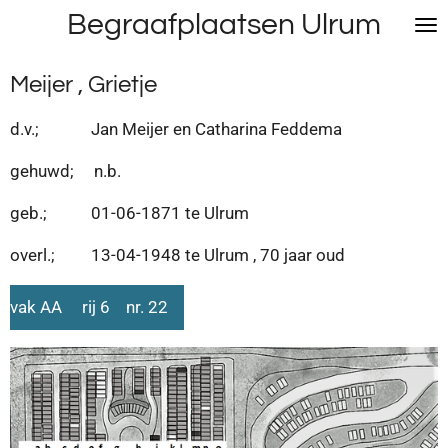
Begraafplaatsen Ulrum
Ga
direct
naar
Meijer , Grietje
de
hoofdinhoud
d.v.; Jan Meijer en Catharina Feddema
gehuwd; n.b.
geb.; 01-06-1871 te Ulrum
overl.; 13-04-1948 te Ulrum , 70 jaar oud
vak AA rij 6 nr. 22