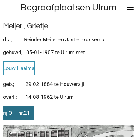
Begraafplaatsen Ulrum
Ga
direct
naar
Meijer , Grietje
de
hoofdinhoud
d.v.; Reinder Meijer en Jantje Bronkema
gehuwd; 05-01-1907 te Ulrum met
Louw Haaima
geb.; 29-02-1884 te Houwerzijl
overl.; 14-08-1962 te Ulrum
rij O nr.21