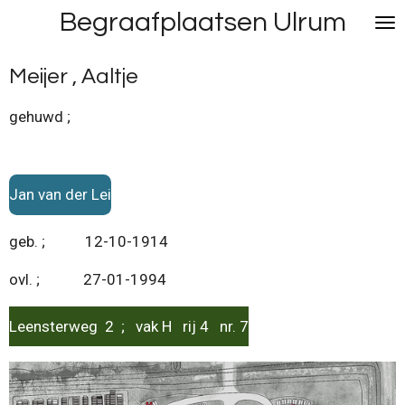
Begraafplaatsen Ulrum
Ga
direct
naar
Meijer , Aaltje
de
hoofdinhoud
gehuwd ;
Jan van der Lei
geb. ; 12-10-1914
ovl. ; 27-01-1994
Leensterweg 2 ; vak H rij 4 nr. 7