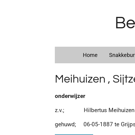
Ga
direct
Be
naar
de
hoofdinhoud
Home
Snakkebu
Meihuizen , Sijt
onderwijzer
z.v.; Hilbertus Meihuizen e
gehuwd; 06-05-1887 te Grijp