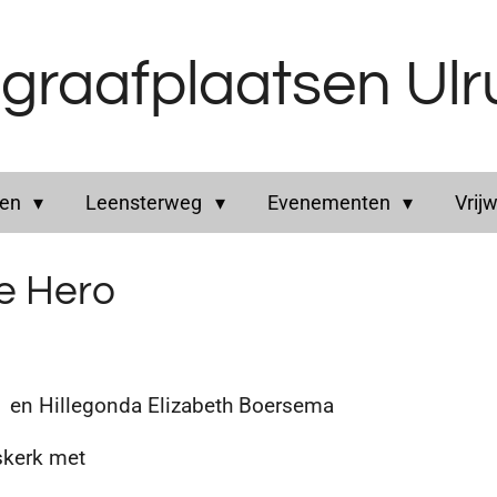
graafplaatsen Ul
ren
Leensterweg
Evenementen
Vrijw
ze Hero
n Hillegonda Elizabeth Boersema
skerk met