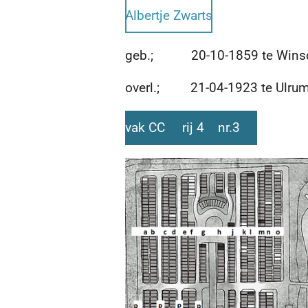
Albertje Zwarts
geb.; 20-10-1859 te Wins
overl.; 21-04-1923 te Ulrum 
vak CC rij 4 nr.3