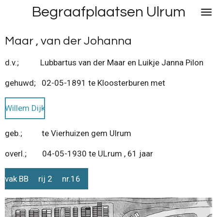
Begraafplaatsen Ulrum
Ga
direct
naar
Maar , van der Johanna
de
hoofdinhoud
d.v.; Lubbartus van der Maar en Luikje Janna Pilon
gehuwd; 02-05-1891 te Kloosterburen met
Willem Dijk
geb.; te Vierhuizen gem Ulrum
overl.; 04-05-1930 te ULrum , 61 jaar
vak BB rij 2 nr.16