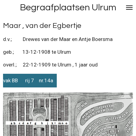
Begraafplaatsen Ulrum
Ga
direct
naar
Maar , van der Egbertje
de
hoofdinhoud
d.v.; Drewes van der Maar en Antje Boersma
geb.; 13-12-1908 te Ulrum
overl.; 22-12-1909 te Ulrum , 1 jaar oud
vak BB rij 7 nr.14a