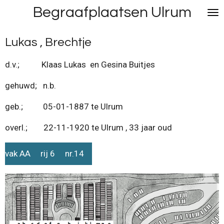
Begraafplaatsen Ulrum
Ga
direct
naar
Lukas , Brechtje
de
hoofdinhoud
d.v.; Klaas Lukas en Gesina Buitjes
gehuwd; n.b.
geb.; 05-01-1887 te Ulrum
overl.; 22-11-1920 te Ulrum , 33 jaar oud
vak AA rij 6 nr.14