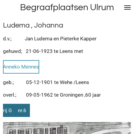
Begraafplaatsen Ulrum
Ga
direct
naar
Ludema , Johanna
de
hoofdinhoud
d.v.; Jan Ludema en Pieterke Kapper
gehuwd; 21-06-1923 te Leens met
Anneko Mennes
geb.; 05-12-1901 te Wehe /Leens
overl.; 09-05-1962 te Groningen ,60 jaar
rij G nr.6