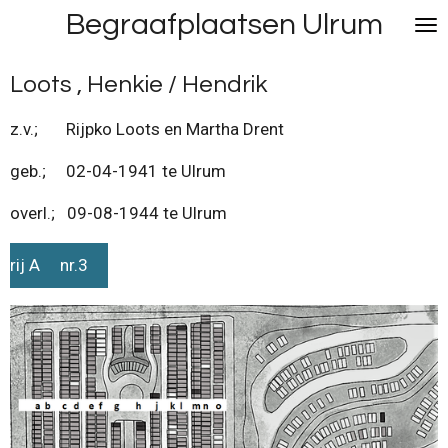
Begraafplaatsen Ulrum
Ga
direct
naar
Loots , Henkie / Hendrik
de
hoofdinhoud
z.v.; Rijpko Loots en Martha Drent
geb.; 02-04-1941 te Ulrum
overl.; 09-08-1944 te Ulrum
rij A nr.3