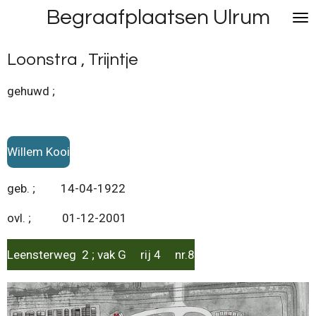
Begraafplaatsen Ulrum
Ga
direct
naar
Loonstra , Trijntje
de
hoofdinhoud
gehuwd ;
Willem Kooi
geb. ; 14-04-1922
ovl. ; 01-12-2001
Leensterweg 2 ; vak G rij 4 nr.8