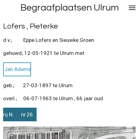
Begraafplaatsen Ulrum
Ga
direct
naar
Lofers , Pieterke
de
hoofdinhoud
d.v.; Eppe Lofers en Sieuwke Groen
gehuwd; 12-05-1921 te Ulrum met
Jan Adema
geb.; 27-03-1897 te Ulrum
overl.; 06-07-1963 te Ulrum , 66 jaar oud
rij N nr.26