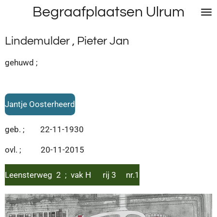
Begraafplaatsen Ulrum
Ga
direct
naar
Lindemulder , Pieter Jan
de
hoofdinhoud
gehuwd ;
Jantje Oosterheerd
geb. ; 22-11-1930
ovl. ; 20-11-2015
Leensterweg 2 ; vak H rij 3 nr.1