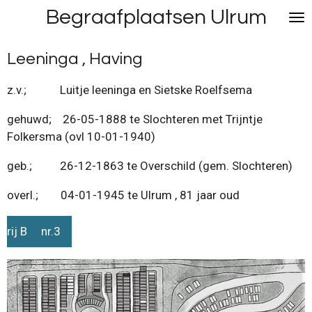
Begraafplaatsen Ulrum
Ga
direct
naar
Leeninga , Having
de
hoofdinhoud
z.v.; Luitje leeninga en Sietske Roelfsema
gehuwd; 26-05-1888 te Slochteren met Trijntje
Folkersma (ovl 10-01-1940)
geb.; 26-12-1863 te Overschild (gem. Slochteren)
overl.; 04-01-1945 te Ulrum , 81 jaar oud
rij B nr.3