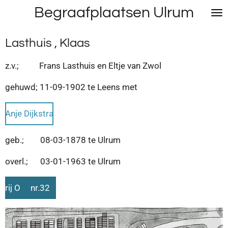
Begraafplaatsen Ulrum
Ga
direct
naar
Lasthuis , Klaas
de
hoofdinhoud
z.v.; Frans Lasthuis en Eltje van Zwol
gehuwd; 11-09-1902 te Leens met
Anje Dijkstra
geb.; 08-03-1878 te Ulrum
overl.; 03-01-1963 te Ulrum
rij O nr.32