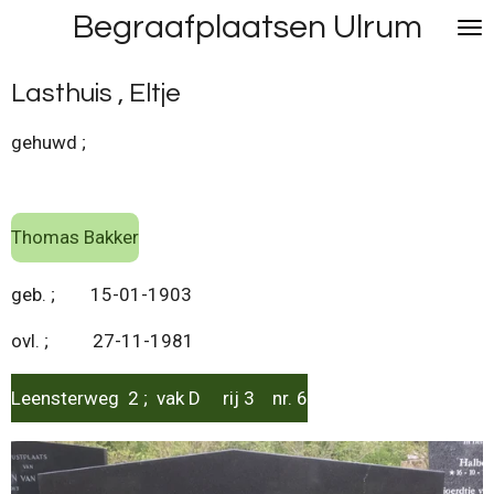
Begraafplaatsen Ulrum
Ga
direct
naar
Lasthuis , Eltje
de
hoofdinhoud
gehuwd ;
Thomas Bakker
geb. ; 15-01-1903
ovl. ; 27-11-1981
Leensterweg 2 ; vak D rij 3 nr. 6