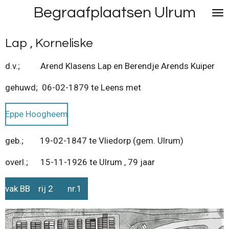
Begraafplaatsen Ulrum
Ga
direct
naar
Lap , Korneliske
de
hoofdinhoud
d.v.; Arend Klasens Lap en Berendje Arends Kuiper
gehuwd; 06-02-1879 te Leens met
Eppe Hoogheem
geb.; 19-02-1847 te Vliedorp (gem. Ulrum)
overl.; 15-11-1926 te Ulrum , 79 jaar
vak BB rij 2 nr.1