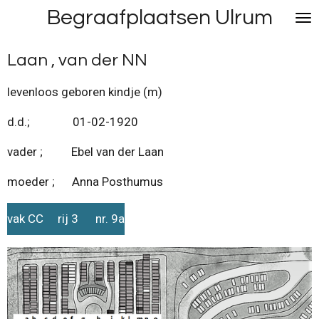
Begraafplaatsen Ulrum
Ga
direct
naar
Laan , van der NN
de
hoofdinhoud
levenloos geboren kindje (m)
d.d.; 01-02-1920
vader ; Ebel van der Laan
moeder ; Anna Posthumus
vak CC rij 3 nr. 9a