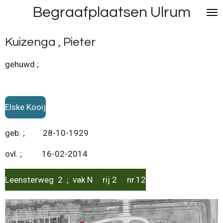
Begraafplaatsen Ulrum
Ga
direct
naar
Kuizenga , Pieter
de
hoofdinhoud
gehuwd ;
Elske Kooij
geb. ; 28-10-1929
ovl. ; 16-02-2014
Leensterweg 2 ; vak N rij 2 nr.12