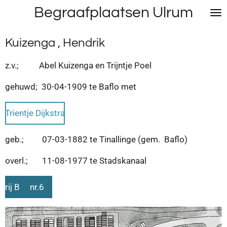
Begraafplaatsen Ulrum
Ga
direct
naar
Kuizenga , Hendrik
de
hoofdinhoud
z.v.; Abel Kuizenga en Trijntje Poel
gehuwd; 30-04-1909 te Baflo met
Trientje Dijkstra
geb.; 07-03-1882 te Tinallinge (gem. Baflo)
overl.; 11-08-1977 te Stadskanaal
rij B nr.6