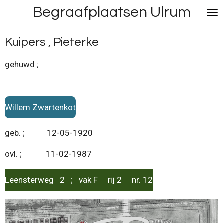
Begraafplaatsen Ulrum
Ga
direct
naar
Kuipers , Pieterke
de
hoofdinhoud
gehuwd ;
Willem Zwartenkot
geb. ; 12-05-1920
ovl. ; 11-02-1987
Leensterweg 2 ; vak F rij 2 nr. 12