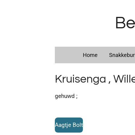
Ga
direct
Be
naar
de
hoofdinhoud
Home
Snakkebu
Kruisenga , Wil
gehuwd ;
Aagtje Bolt