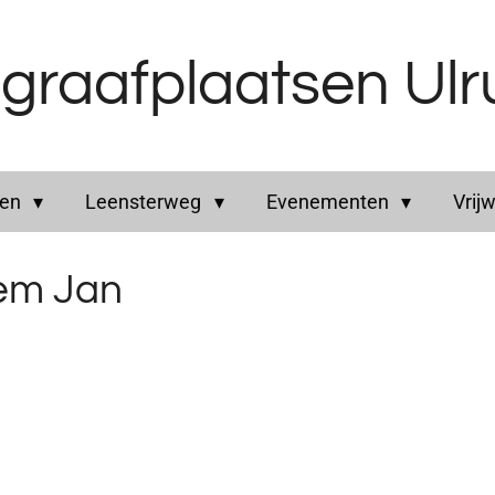
graafplaatsen Ul
ren
Leensterweg
Evenementen
Vrijw
lem Jan