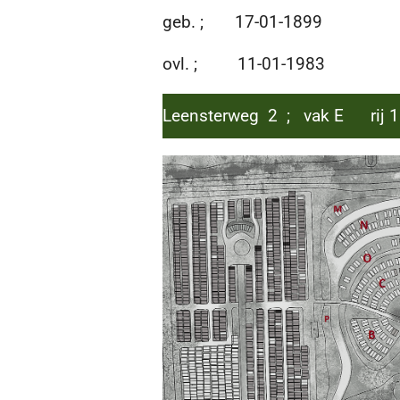
geb. ; 17-01-1899
ovl. ; 11-01-1983
Leensterweg 2 ; vak E rij 