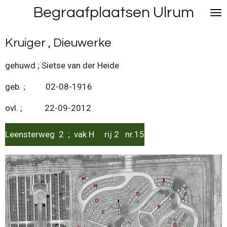
Begraafplaatsen Ulrum
Ga
direct
naar
Kruiger , Dieuwerke
de
hoofdinhoud
gehuwd ; Sietse van der Heide
geb. ; 02-08-1916
ovl. ; 22-09-2012
Leensterweg 2 ; vak H rij 2 nr.15