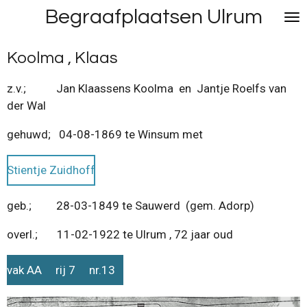
Begraafplaatsen Ulrum
Ga
direct
naar
Koolma , Klaas
de
hoofdinhoud
z.v.; Jan Klaassens Koolma en Jantje Roelfs van
der Wal
gehuwd; 04-08-1869 te Winsum met
Stientje Zuidhoff
geb.; 28-03-1849 te Sauwerd (gem. Adorp)
overl.; 11-02-1922 te Ulrum , 72 jaar oud
vak AA rij 7 nr.13