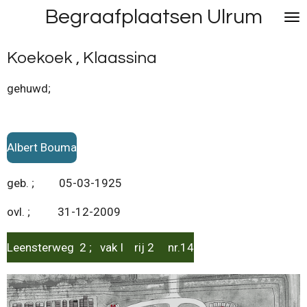
Begraafplaatsen Ulrum
Ga
direct
naar
Koekoek , Klaassina
de
hoofdinhoud
gehuwd;
Albert Bouma
geb. ; 05-03-1925
ovl. ; 31-12-2009
Leensterweg 2 ; vak I rij 2 nr.14