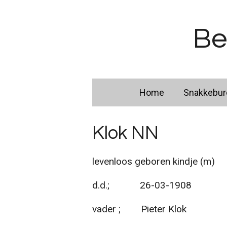
Ga
direct
Be
naar
de
hoofdinhoud
Home
Snakkebu
Klok NN
levenloos geboren kindje (m)
d.d.; 26-03-1908
vader ; Pieter Klok