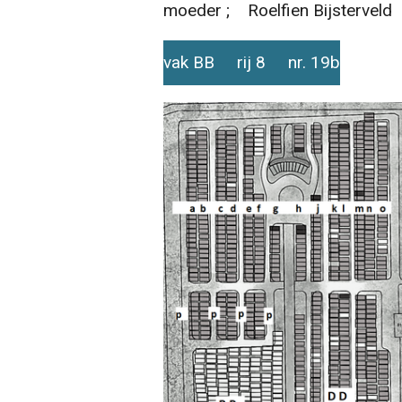
moeder ; Roelfien Bijsterveld
vak BB rij 8 nr. 19b