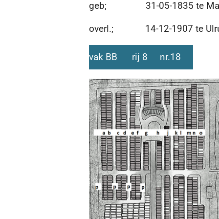
geb; 31-05-1835 te Maars
overl.; 14-12-1907 te Ulrum
vak BB rij 8 nr.18