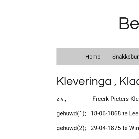
Ga
direct
Be
naar
de
hoofdinhoud
Home
Snakkebu
Kleveringa , Kla
z.v.; Freerk Pieters Klever
gehuwd(1); 18-06-1868 te Leen
gehuwd(2); 29-04-1875 te Wins