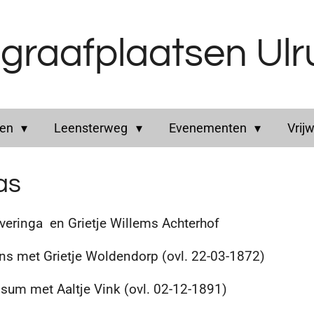
graafplaatsen Ul
ren
Leensterweg
Evenementen
Vrijw
as
inga en Grietje Willems Achterhof
s met Grietje Woldendorp (ovl. 22-03-1872)
um met Aaltje Vink (ovl. 02-12-1891)