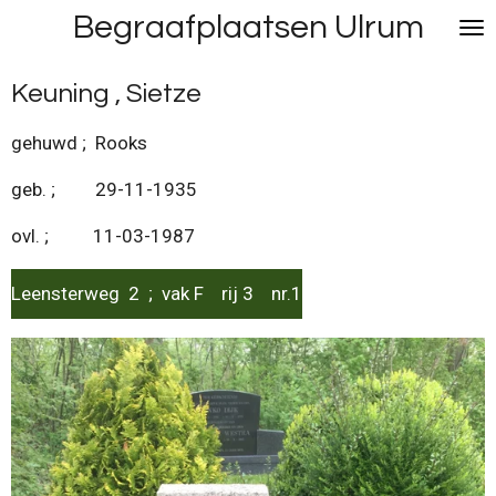
Begraafplaatsen Ulrum
Ga
direct
naar
Keuning , Sietze
de
hoofdinhoud
gehuwd ; Rooks
geb. ; 29-11-1935
ovl. ; 11-03-1987
Leensterweg 2 ; vak F rij 3 nr.1