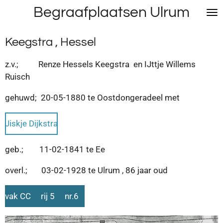
Begraafplaatsen Ulrum
Ga
direct
naar
Keegstra , Hessel
de
hoofdinhoud
z.v.; Renze Hessels Keegstra en IJttje Willems
Ruisch
gehuwd; 20-05-1880 te Oostdongeradeel met
Jiskje Dijkstra
geb.; 11-02-1841 te Ee
overl.; 03-02-1928 te Ulrum , 86 jaar oud
vak CC rij 5 nr.6