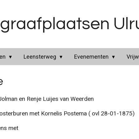
graafplaatsen Ul
ren
Leensterweg
Evenementen
Vrijw
e
an en Renje Luijes van Weerden
sterburen met Kornelis Postema ( ovl 28-01-1875)
ens met