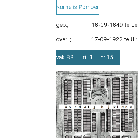
Kornelis Pomper
geb.; 18-09-1849 te Le
overl.; 17-09-1922 te Ulrum
vak BB rij 3 nr.15