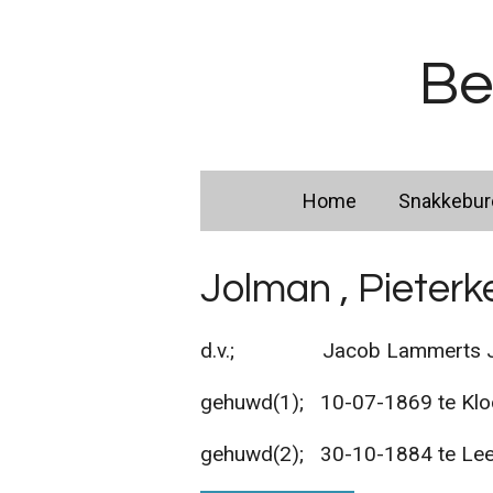
Ga
direct
Be
naar
de
hoofdinhoud
Home
Snakkebu
Jolman , Pieterk
d.v.; Jacob Lammerts Jolm
gehuwd(1); 10-07-1869 te Kloo
gehuwd(2); 30-10-1884 te Le