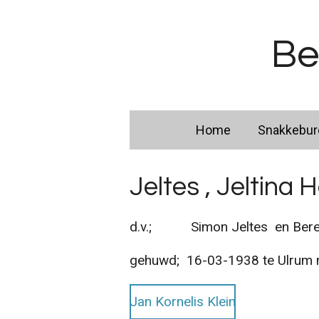
Ga
direct
Be
naar
de
hoofdinhoud
Home
Snakkebu
Jeltes , Jeltina 
d.v.; Simon Jeltes en Beren
gehuwd; 16-03-1938 te Ulrum
Jan Kornelis Klein