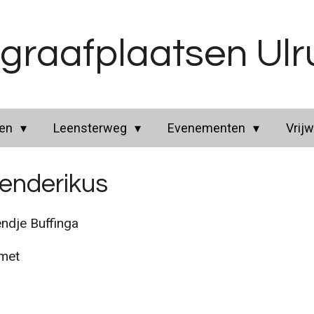
graafplaatsen Ul
ren
Leensterweg
Evenementen
Vrijw
Henderikus
dje Buffinga
 met