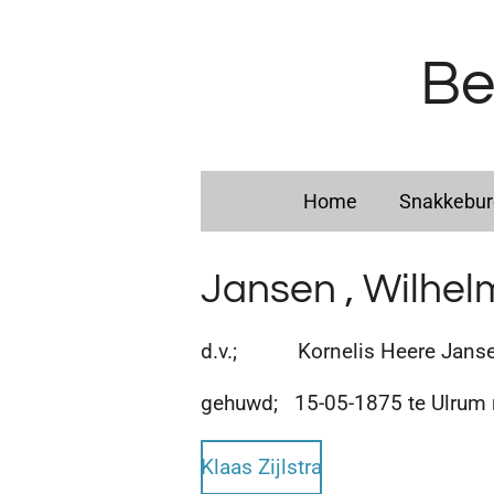
Ga
direct
Be
naar
de
hoofdinhoud
Home
Snakkebu
Jansen , Wilhel
d.v.; Kornelis Heere Jansen
gehuwd; 15-05-1875 te Ulrum
Klaas Zijlstra