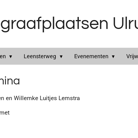
graafplaatsen Ul
ren
Leensterweg
Evenementen
Vrijw
mina
 en Willemke Luitjes Lemstra
 met