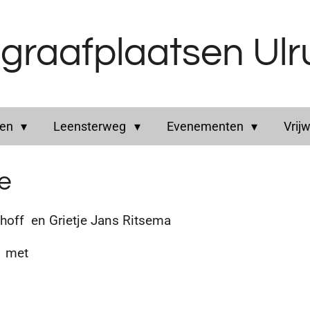
graafplaatsen Ul
ren
Leensterweg
Evenementen
Vrijw
je
f en Grietje Jans Ritsema
m met