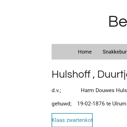
Ga
direct
Be
naar
de
hoofdinhoud
Home
Snakkebu
Hulshoff , Duurt
d.v.; Harm Douwes Hulshof
gehuwd; 19-02-1876 te Ulru
Klaas zwartenkot