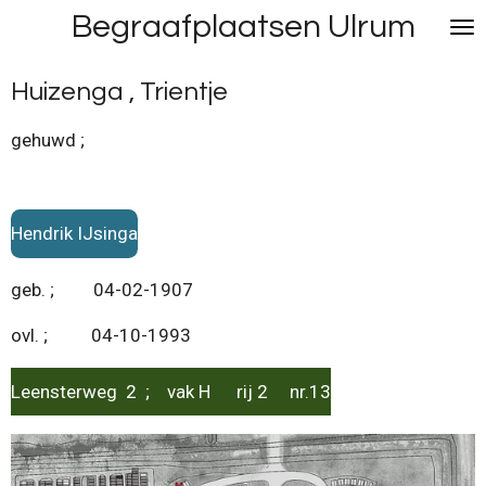
Begraafplaatsen Ulrum
Ga
direct
naar
Huizenga , Trientje
de
hoofdinhoud
gehuwd ;
Hendrik IJsinga
geb. ; 04-02-1907
ovl. ; 04-10-1993
Leensterweg 2 ; vak H rij 2 nr.13