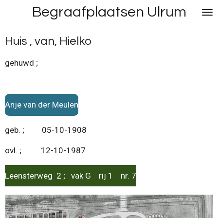
Begraafplaatsen Ulrum
Ga
direct
naar
Huis , van, Hielko
de
hoofdinhoud
gehuwd ;
Anje van der Meulen
geb. ; 05-10-1908
ovl. ; 12-10-1987
Leensterweg 2 ; vak G rij 1 nr. 7