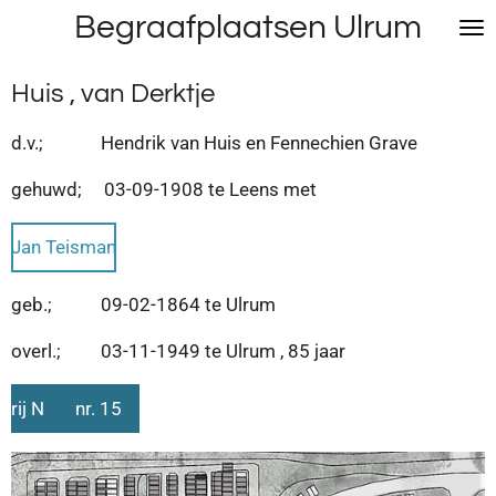
Begraafplaatsen Ulrum
Ga
direct
naar
Huis , van Derktje
de
hoofdinhoud
d.v.; Hendrik van Huis en Fennechien Grave
gehuwd; 03-09-1908 te Leens met
Jan Teisman
geb.; 09-02-1864 te Ulrum
overl.; 03-11-1949 te Ulrum , 85 jaar
rij N nr. 15