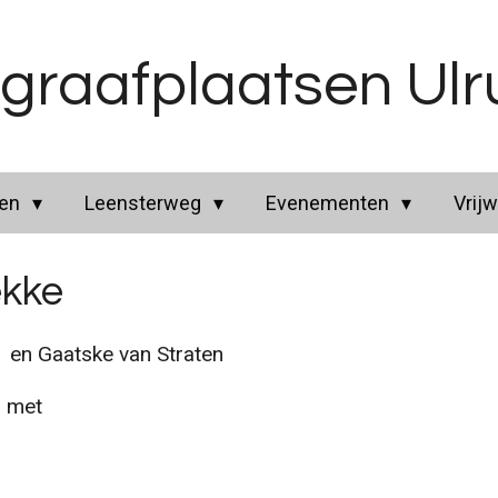
graafplaatsen Ul
ren
Leensterweg
Evenementen
Vrijw
ekke
en Gaatske van Straten
 met