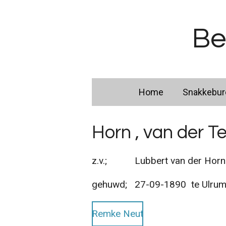
Ga
direct
Be
naar
de
hoofdinhoud
Home
Snakkebu
Horn , van der T
z.v.; Lubbert van der Horn 
gehuwd; 27-09-1890 te Ulrum
Remke Neut