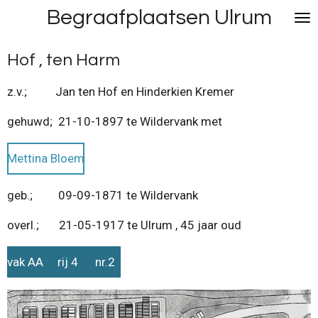
Begraafplaatsen Ulrum
Ga
direct
naar
Hof , ten Harm
de
hoofdinhoud
z.v.; Jan ten Hof en Hinderkien Kremer
gehuwd; 21-10-1897 te Wildervank met
Mettina Bloem
geb.; 09-09-1871 te Wildervank
overl.; 21-05-1917 te Ulrum , 45 jaar oud
vak AA rij 4 nr.2