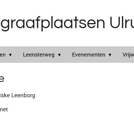
graafplaatsen Ul
ren
Leensterweg
Evenementen
Vrijw
e
tske Leenborg
 met