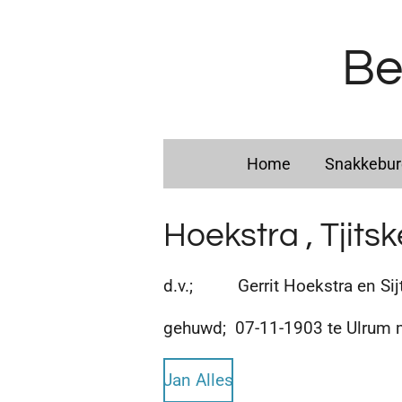
Ga
direct
Be
naar
de
hoofdinhoud
Home
Snakkebu
Hoekstra , Tjitsk
d.v.; Gerrit Hoekstra en Sij
gehuwd; 07-11-1903 te Ulrum
Jan Alles