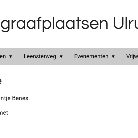
graafplaatsen Ul
ren
Leensterweg
Evenementen
Vrijw
e
ntje Benes
 met