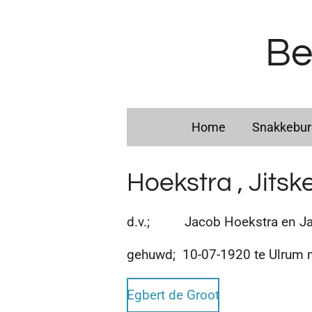
Ga
direct
Be
naar
de
hoofdinhoud
Home
Snakkebu
Hoekstra , Jitsk
d.v.; Jacob Hoekstra en Ja
gehuwd; 10-07-1920 te Ulrum
Egbert de Groot