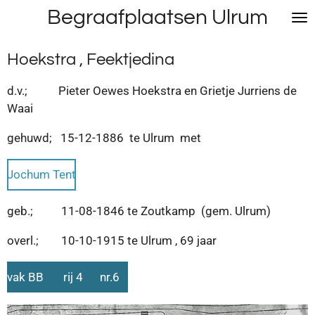
Begraafplaatsen Ulrum
Ga
direct
naar
Hoekstra , Feektjedina
de
hoofdinhoud
d.v.; Pieter Oewes Hoekstra en Grietje Jurriens de
Waai
gehuwd; 15-12-1886 te Ulrum met
Jochum Tent
geb.; 11-08-1846 te Zoutkamp (gem. Ulrum)
overl.; 10-10-1915 te Ulrum , 69 jaar
vak BB rij 4 nr.6