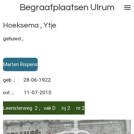
Begraafplaatsen Ulrum
Ga
direct
naar
Hoeksema , Ytje
de
hoofdinhoud
gehuwd ;
Marten Rispens
geb. ; 28-06-1922
ovl. ; 11-07-2010
Leensterweg 2 ; vak D rij 2 nr.2