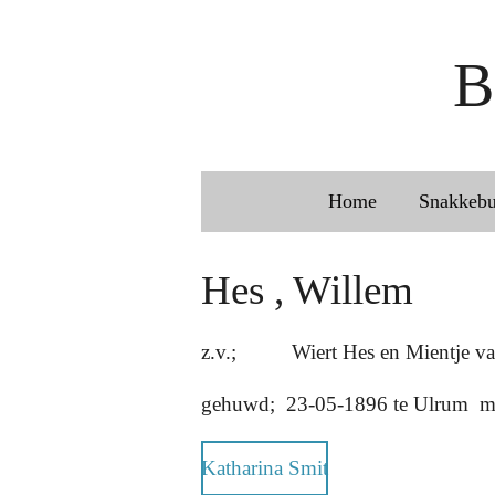
Ga
direct
B
naar
de
hoofdinhoud
Home
Snakkeb
Hes , Willem
z.v.; Wiert Hes en Mientje va
gehuwd; 23-05-1896 te Ulrum 
Katharina Smit