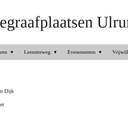
egraafplaatsen Ulr
uren
Leensterweg
Evenementen
Vrijwil
n Dijk
met