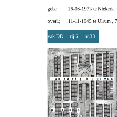
geb.; 16-06-1973 te Niekerk 
overl.; 11-11-1945 te Ulrum , 7
vak DD rij 6 nr.33