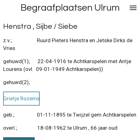
Begraafplaatsen Ulrum
Ga
direct
naar
Henstra , Sijbe / Siebe
de
hoofdinhoud
z.v.; Ruurd Pieters Henstra en Jetske Dirks de
Vries
gehuwd(1); 22-04-1916 te Achtkarspelen met Antje
Lourens (ovl. 09-01-1949 Achtkarspelen))
gehuwd(2);
Grietje Rozema
geb.; 01-11-1895 te Twijzel gem Achtkarspelen
overl.; 18-08-1962 te Ulrum , 66 jaar oud