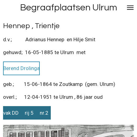
Begraafplaatsen Ulrum
Ga
direct
naar
Hennep , Trientje
de
hoofdinhoud
d.v.; Adrianus Hennep en Hilje Smit
gehuwd; 16-05-1885 te Ulrum met
Berend Drolinga
geb.; 15-06-1864 te Zoutkamp (gem. Ulrum)
overl.; 12-04-1951 te Ulrum , 86 jaar oud
vak DD rij 5 nr.2