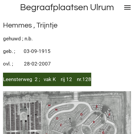
Begraafplaatsen Ulrum
Ga
direct
naar
Hemmes , Trijntje
de
hoofdinhoud
gehuwd ; n.b.
geb. ; 03-09-1915
ovl. ; 28-02-2007
Leensterweg 2 ; vak K rij 12 nr.128