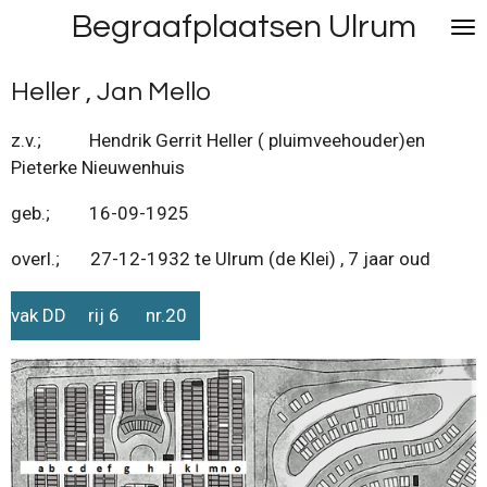
Begraafplaatsen Ulrum
Ga
direct
naar
Heller , Jan Mello
de
hoofdinhoud
z.v.; Hendrik Gerrit Heller ( pluimveehouder)en
Pieterke Nieuwenhuis
geb.; 16-09-1925
overl.; 27-12-1932 te Ulrum (de Klei) , 7 jaar oud
vak DD rij 6 nr.20