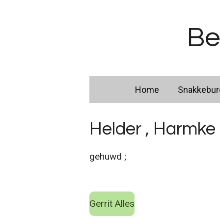
Ga
direct
Be
naar
de
hoofdinhoud
Home
Snakkebu
Helder , Harmke
gehuwd ;
Gerrit Alles