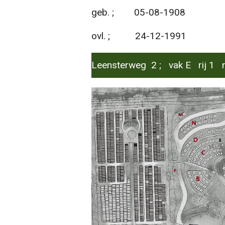
geb. ; 05-08-1908
ovl. ; 24-12-1991
Leensterweg 2 ; vak E rij 1 n